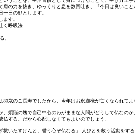
ということを、生活習慣として身につけることで、生き方上手
て肩の力を抜き、ゆっくりと息を数回吐き、『今日は良いこと
日一日の顔とします。
します。
吐く呼吸法
る。
80歳のご長寿でしたから、今年はお釈迦様が亡くなられてより
が、煩悩の塊で自己中心のわがままな人間がどうして仏なのか
成仏する。だから心配しなくてもよいのでしょう。
救いたすけんと、誓う心ぞ仏なる」 人びとを救う活動をする