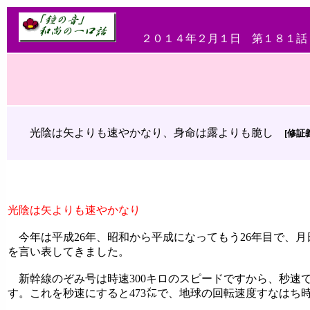
２０１４年２月１日 第１８１話
光陰は矢よりも速やかなり、身命は露よりも脆し
[修証
光陰は矢よりも速やかなり
今年は平成26年、昭和から平成になってもう26年目で、
を言い表してきました。
新幹線のぞみ号は時速300キロのスピードですから、秒速で
す。これを秒速にすると473㍍で、地球の回転速度すなはち