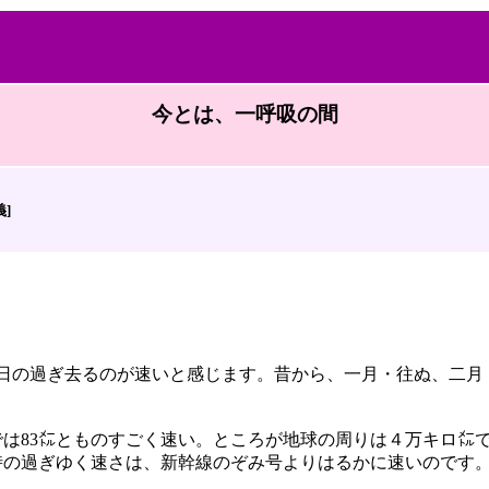
今とは、一呼吸の間
義]
月日の過ぎ去るのが速いと感じます。昔から、一月・往ぬ、二
は83㍍とものすごく速い。ところが地球の周りは４万キロ㍍で
時の過ぎゆく速さは、新幹線のぞみ号よりはるかに速いのです