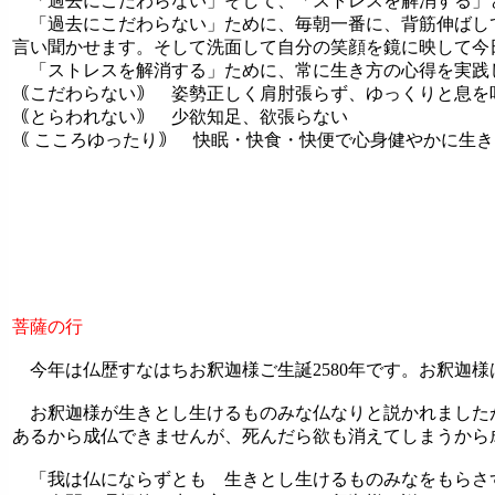
「過去にこだわらない」そして、「ストレスを解消する」
「過去にこだわらない」ために、毎朝一番に、背筋伸ばし
言い聞かせます。そして洗面して自分の笑顔を鏡に映して今
「ストレスを解消する」ために、常に生き方の心得を実践
｟こだわらない｠ 姿勢正しく肩肘張らず、ゆっくりと息を
｟とらわれない｠ 少欲知足、欲張らない
｟ こころゆったり｠ 快眠・快食・快便で心身健やかに生き
菩薩の行
今年は仏歴すなはちお釈迦様ご生誕2580年です。お釈迦様は
お釈迦様が生きとし生けるものみな仏なりと説かれました
あるから成仏できませんが、死んだら欲も消えてしまうから
「我は仏にならずとも 生きとし生けるものみなをもらさず