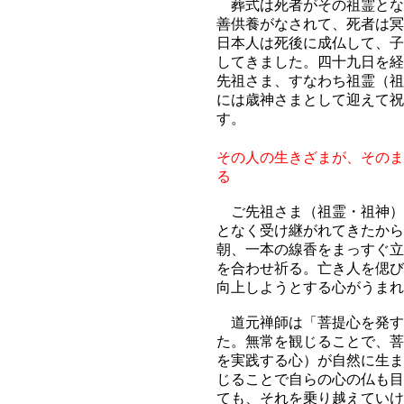
葬式は死者がその祖霊とな
善供養がなされて、死者は冥
日本人は死後に成仏して、子
してきました。四十九日を経
先祖さま、すなわち祖霊（祖
には歳神さまとして迎えて祝
す。
その人の生きざまが、そのま
る
ご先祖さま（祖霊・祖神）
となく受け継がれてきたから
朝、一本の線香をまっすぐ立
を合わせ祈る。亡き人を偲び
向上しようとする心がうまれ
道元禅師は「菩提心を発す
た。無常を観じることで、菩
を実践する心）が自然に生ま
じることで自らの心の仏も目
ても、それを乗り越えていけ