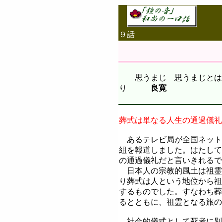
９話
思うまじ 思うまじとは思
り
良寛
葬式は単なる人生の通過儀礼
あるテレビ局が全国ネット
組を報道しました。はたして
の通過儀礼だと言いきれるで
日本人の宗教的風土は祖霊
り葬式は人という地位から祖
するものでした。すなわち葬
るとともに、祖霊となる旅の
社会的儀式として死者に別