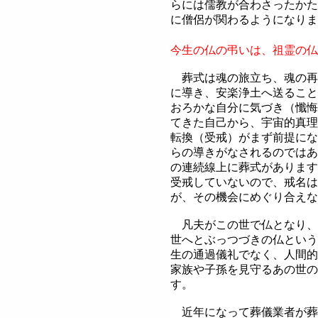
らには儒教が合わさったかた
に僧侶が関わるようになりま
今生の仏の弔いは、祖霊の仏
葬式は魂の旅立ち、魂の再
に導き、安楽浄土へ送ること
おろかな自分に気づき（懺悔
てきた自己から、宇宙的真理
転換（受戒）がまず前提にな
らの導きがなされるのではあ
の連続線上に葬式があります
受戒していないので、戒名は
が、その機会にめぐり合えな
凡夫がこの世で仏となり、
世へとぶっつづきの仏という
生の通過儀礼でなく、人間的
家族や子孫を見守るあの世の
す。
近年になって葬儀業者が葬