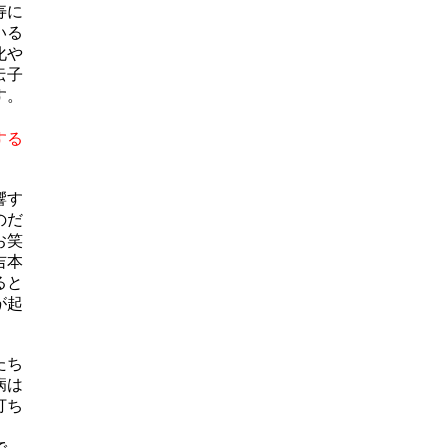
寿に
いる
化や
伝子
す。
する
響す
のだ
お笑
吉本
ると
が起
たち
病は
打ち
で