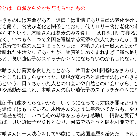
分とは、自然から分かち与えられたもの
きものには寿命がある、遺伝子は非情であり自己の老化や死
ても働く。食物が老化と関係しており、低カロリー食は老化の
遅らすという。木喰さんは蕎麦のみを食し、 臥具を用いて寝る
なく、いつも衣一つで全国を遍歴する流浪の旅人であったが、
ど長寿で93歳
の人生をまっとうした。木喰さんは一般人とはか
け離れた生活ぶりであったが、物質的にめぐまれすぎて満ち足
ると、良い遺伝子のスイッチが
ＯＮ
にならないのかもしれない
木喰さんは蕎麦を食したことから、片田舎や山間僻地をまわり
一ところに留まらなかった。環境が変わると遺伝子のはたらき
るという、
日々ちがった人との出会いや自然との出会いから、
きや感動が生まれ、
木喰さんの
良い遺伝子のスイッチが
ＯＮ
に
。
伝子は歳をとらないから、いくつになっても才能を開花させ
を遺伝子はもっている。木喰さんのように年老いてからも、全
に遍歴を続け、いつも心の琴線をふるわせ感動し、情熱と実行
れば、良い遺伝子がＯＮとなり、何歳であろうと開花可能です
喰さんは一大決心をして55歳にして諸国遍歴を始めた。それ