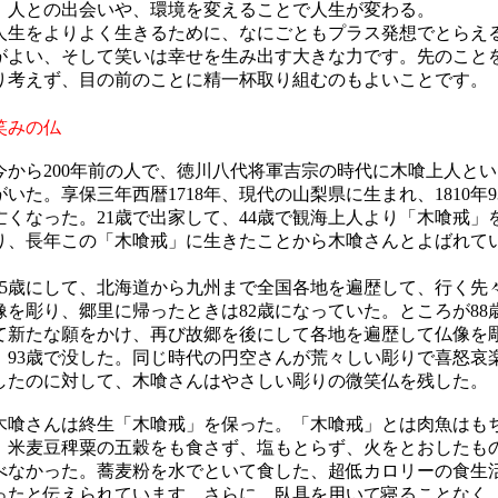
。人との出会いや、環境を変えることで人生が変わる。
生をよりよく生きるために、なにごともプラス発想でとらえ
がよい、そして笑いは幸せを生み出す大きな力です。先のこと
り考えず、目の前のことに精一杯取り組むのもよいことです。
笑みの仏
から200年前の人で、徳川八代将軍吉宗の時代に木喰上人とい
がいた。享保三年西暦1718年、現代の山梨県に生まれ、1810年9
亡くなった。21歳で出家して、44歳で観海上人より「木喰戒」
り、長年この「木喰戒」に生きたことから木喰さんとよばれて
。
5歳にして、北海道から九州まで全国各地を遍歴して、行く先
像を彫り、郷里に帰ったときは82歳になっていた。ところが88
て新たな願をかけ、再び故郷を後にして各地を遍歴して仏像を
、93歳で没した。同じ時代の円空さんが荒々しい彫りで喜怒哀
したのに対して、木喰さんはやさしい彫りの微笑仏を残した。
喰さんは終生「木喰戒」を保った。「木喰戒」とは肉魚はも
、米麦豆稗粟の五穀をも食さず、塩もとらず、火をとおしたも
べなかった。蕎麦粉を水でといて食した、超低カロリーの食生
ったと伝えられています。さらに、臥具を用いて寝ることなく