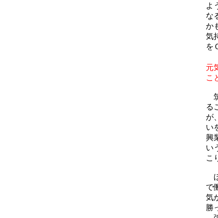
よ
な
か
気
を
元
こ
筑
る
が
い
興
い
こ
ほ
で
気
勝
強