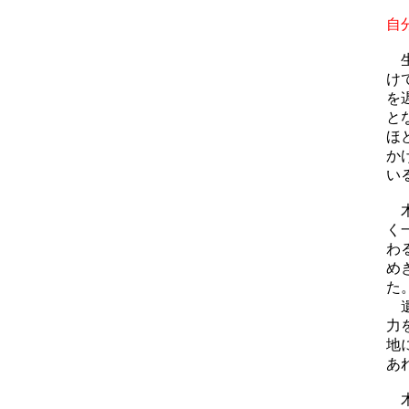
自
生
け
を
と
ほ
か
い
く
わ
め
た
遺
力
地
あ
木