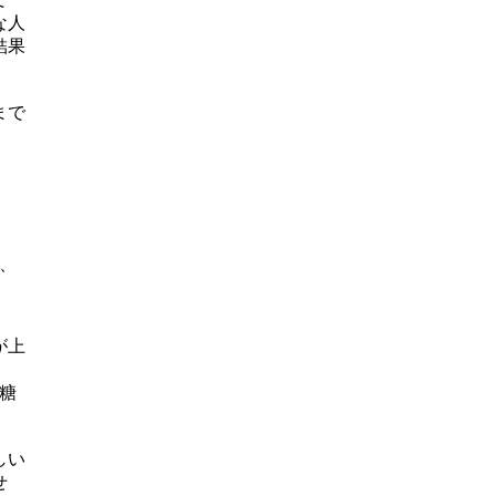
な人
結果
まで
、
が上
糖
しい
せ