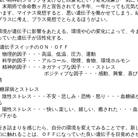
。末期癌で余命数ヶ月と宣告されても半年、一年たっても元気
います。マイナス発想すると、悪い遺伝子を働かせてしまう。
プラスに考え、プラス発想でとらえるほうがよい。
境が遺伝子に影響をあたえる。環境や心の変化によって、今
っていた遺伝子が活性化する。
遺伝子スイッチのＯＮ・ＯＦＦ
理的因子・・・高温、低温、圧力、運動
学的因子・・・アルコール、喫煙、食物、環境ホルモン
神的因子・・・ネガティブな因子・・・ストレス
ジティブな因子・・・感動、興奮、喜び
情
糖尿病とストレス
性ストレス・・・不安・悲しみ・恐怖・怒り・・・血糖値
る
性ストレス・・・快い､楽しい、嬉しい、癒された・・・血
が下がる
き詰まりを感じたら、自分の環境を変えてみることです。新
のに触れることは、ＯＦＦになっていた良い遺伝子を目覚めさ