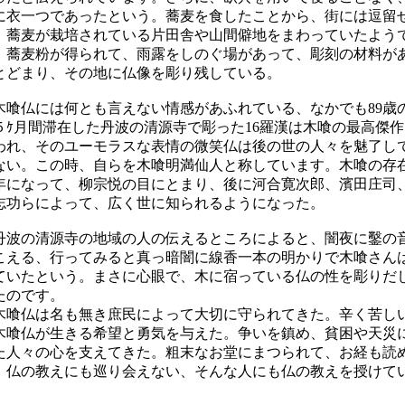
に衣一つであったという。蕎麦を食したことから、街には逗留
、蕎麦が栽培されている片田舎や山間僻地をまわっていたよう
。蕎麦粉が得られて、雨露をしのぐ場があって、彫刻の材料が
とどまり、その地に仏像を彫り残している。
喰仏には何とも言えない情感があふれている、なかでも89歳
５ｹ月間滞在した丹波の清源寺で彫った16羅漢は木喰の最高傑作
われ、そのユーモラスな表情の微笑仏は後の世の人々を魅了し
ない。この時、自らを木喰明満仙人と称しています。木喰の存
年になって、柳宗悦の目にとまり、後に河合寛次郎、濱田庄司
志功らによって、広く世に知られるようになった。
波の清源寺の地域の人の伝えるところによると、闇夜に鑿の
こえる、行ってみると真っ暗闇に線香一本の明かりで木喰さん
ていたという。まさに心眼で、木に宿っている仏の性を彫りだ
たのです。
喰仏は名も無き庶民によって大切に守られてきた。辛く苦し
木喰仏が生きる希望と勇気を与えた。争いを鎮め、貧困や天災
た人々の心を支えてきた。粗末なお堂にまつられて、お経も読
、仏の教えにも巡り会えない、そんな人にも仏の教えを授けて
。