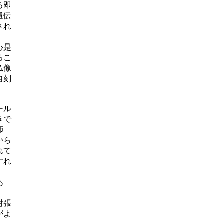
る即
遺伝
され
心是
るこ
仏像
自刻
ール
きで
師
から
れて
すれ
い」
あ
肘張
がよ