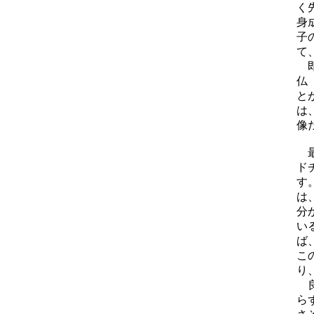
く
身
子
て
即
仏
と
は
像
最
ド
す
は
分
い
ば
こ
り
良
ら