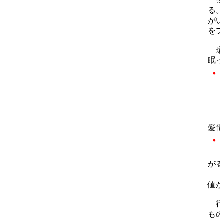
る
が
を
環
眠
・
物
科
精
ポ
愛
・
陰
が
陽
値
行
も