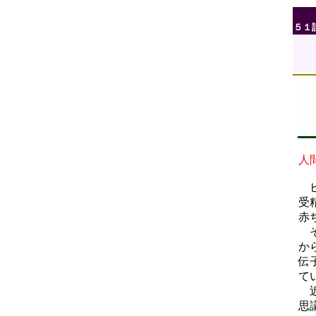
５１
人
ヒ
受
赤
そ
か
伝
て
近
思