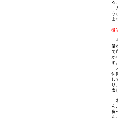
る
人
う
ま
微
今
僧
で
か
す
5
仏
し
り
表
木
ん
食
あ