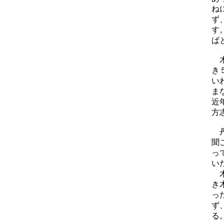
ね
ず
す
ば
木
き
い
ま
近
方
丹
聞
っ
い
木
き
っ
ず
る