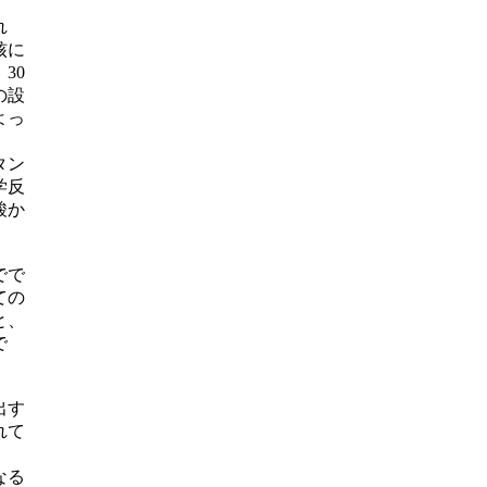
れ
核に
30
の設
よっ
タン
学反
酸か
でで
ての
と、
で
出す
れて
なる