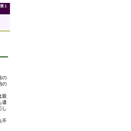
第１
個の
胞の
は親
も遺
応し
れ不