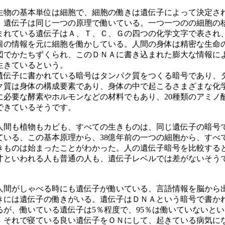
物の基本単位は細胞で、細胞の働きは遺伝子によって決定さ
。遺伝子は同じ一つの原理で働いている。一つ一つのの細胞の
まれている遺伝子はＡ、
Ｔ、
Ｃ、Ｇの四つの化学文字で表され、
個の情報を元に細胞を働かしている。人間の身体は精密な生命
図でかたちずくられ、このＤＮＡに書き込まれた膨大な情報に
生きているという。
伝子に書かれている暗号はタンパク質をつくる暗号であり、
ク質は身体の構成要素であり、身体の中で起こるさまざまな化
に必要な酵素やホルモンなどの材料でもあり、20種類のアミノ
できているそうです。
間も植物もカビも、すべての生きものは、同じ遺伝子の暗号
ている、この基本原理から、38億年前の一つの細胞から、すべ
きものは始まったことがわかった。人の遺伝子暗号を比較する
才といわれる人も普通の人も、遺伝子レベルでは差がないそう
。
間がしゃべる時にも遺伝子が働いている、言語情報を脳から
きには遺伝子の働きがいる。遺伝子はＤＮＡという暗号で書か
るが、働いている遺伝子は5％程度で、95％は働いていないとい
。それで寝ている良い遺伝子をＯＮにして、起きている病気に