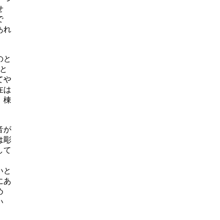
せ
で
あれ
のと
と
てや
在は
、棟
音が
は彫
して
いと
にあ
め
い