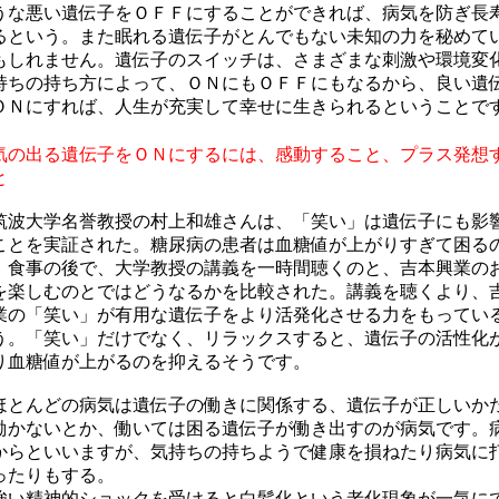
うな悪い遺伝子をＯＦＦにすることができれば、
病気を防ぎ長
るという。
また眠れる遺伝子がとんでもない未知の力を秘めて
もしれません。遺伝子のスイッチは、さまざまな刺激や環境変
持ちの持ち方によって、ＯＮにもＯＦＦにもなるから、良い遺
ＯＮにすれば、人生が充実して幸せに生きられるということで
気の出る遺伝子をＯＮにするには、感動すること、プラス発想
と
波大学名誉教授の村上和雄さんは、「笑い」は遺伝子にも影
ことを実証された。糖尿病の患者は血糖値が上がりすぎて困る
、食事の後で、大学教授の講義を一時間聴くのと、吉本興業の
を楽しむのとではどうなるかを比較された。講義を聴くより、
業の「笑い」が有用な遺伝子をより活発化させる力をもってい
う。「笑い」だけでなく、リラックスすると、遺伝子の活性化
り血糖値が上がるのを抑えるそうです。
とんどの病気は遺伝子の働きに関係する、遺伝子が正しいか
働かないとか、働いては困る遺伝子が働き出すのが病気です。
からといいますが、気持ちの持ちようで健康を損ねたり病気に
ったりもする。
い精神的ショックを受けると白髪化という老化現象が一気に