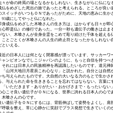
先々が命の終焉の場となるかもしれない、生きながらに仏にな
成仏をめざした死出の旅であったと考えられる。ところが良い
のスイッチがいつも
ＯＮ
であったがために、天地の恵みに生か
、
93歳
にしてやっと仏になれた。
身成仏をめざした木喰さんの生き方は、はからずも日々が即
（心即是仏）の修行であった。一分一秒も遺伝子の働きは止ま
がない、木喰さんが全身全霊をこめて
彫り続けた千体を超える
、ことごとくが木喰さんの人生の終止符となったかもしれない
だといえる。
近の日本人には何となく閉塞感が漂っています、サッカーワ
チャンピオンなでしこジャパンのように、もっと自信を持つべ
。それには日本人の民族精神を再認識したいものです。道元禅
、「山河大地日月星辰これ心なり」と説かれた。自分とは
自然
かち与えられたものです。大自然の大いなる力のもとで生かさ
る、与えられた命を生ききることを忘れてはならない。
言葉に
、「いただきます・ありがたい・おかげさまで・もったいな
の心こそ
良い遺伝子がＯＮ
になる、世界に誇れる日本人の心で
、木喰さんの心です。
い
遺伝子をＯＮにするには、
背筋伸ばして姿勢をよくし、肩
ず呼吸を整え、常に心静かに笑顔でプラス発想で生きていくの