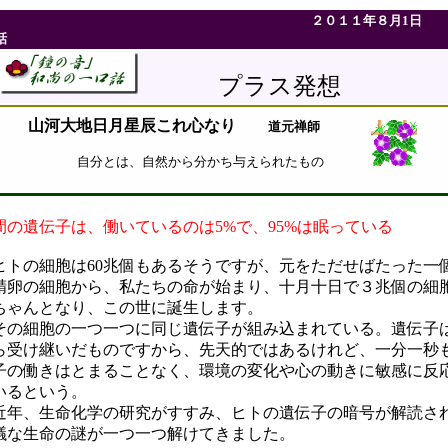
２０１１年８月1日 
話
プラス発想
山河大地日月星辰これ心なり
道元禅師
自分とは、自然から分かち与えられたもの
間の遺伝子は、働いているのは5%で、95%は眠っている
トの細胞は60兆個もあるそうですが、元をただせばたった一
精卵の細胞から、私たちの命が始まり、十月十日で３兆個の細
ちゃんとなり、この世に誕生します。
の細胞の一つ一つに同じ遺伝子が組み込まれている。遺伝子
ら受け継いだものですから、先天的ではあるけれど、一分一秒
子の働きはとまることなく、環境の変化や心の動きに敏感に反
いるという。
年、生命化学の研究がすすみ、ヒトの遺伝子の暗号が解読さ
議な生命の謎が一つ一つ解けてきました。