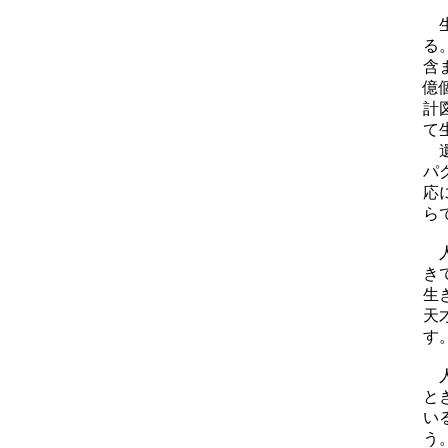
生
る
含
億
計
て
遺
パ
応
ら
人
き
生
天
す
人
と
い
う