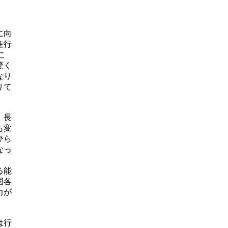
に向
進行
こ
驚く
なり
りて
。
、長
も変
ひら
なっ
る能
国各
力が
。
は行