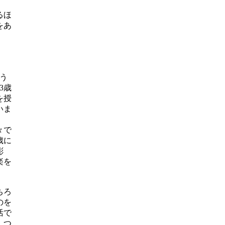
るほ
をあ
う
3歳
を授
いま
々で
歳に
彫
楽を
ちろ
のを
活で
、つ