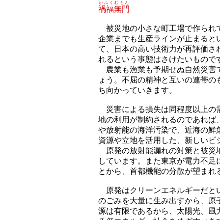
かふくむもん
禍福無門
被災地の小さな町工場で作られて
企業までも生産ラインが止まると
て、日本の高い技術力が再評価さ
れるという事態はさけたいもので
農業も漁業も予期せぬ自然災害で
ょう。不屈の精神と互いの連帯の
ち向かっていきます。
災害による損失は同程度以上の需
地の利用が制約されるのであれば
や放射能の海洋汚染で、近海の鮮
資源や立地を活用した、新しいビ
原発の放射能漏れの対策と被災地
しています。また東京が電力不足
とから、首都機能の分散が望まれ
原発はクリーンエネルギーだとい
のごみを大量に生み出すから、原
源は有限であるから、太陽光、風