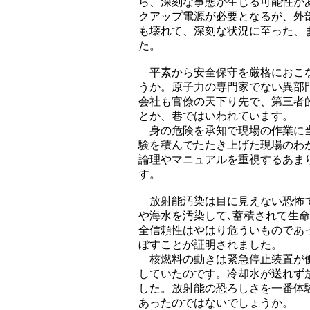
ら、深刻な事態が生じる可能性が
クアップ電源が必要となるが、外
も壊れて、深刻な状況に至った、
た。
平素から安全保守を厳格におこな
うか。原子力の専門家でない異部
会社も官僚の天下り先で、第三者
とか、巷ではいわれています。
身の危険を承知で現場の作業に当
験を積んでたたき上げた現場のわ
論理やマニュアルを重視するあま
す。
放射能汚染は目に見えない恐怖で
や海水を汚染して､蓄積されて生
全信頼性はやはり危ういものであ
ぼすことが証明されました。
核燃料の動きは緊急停止装置が働
していたのです。冷却水が送れず
した。放射能の恐ろしさを一番体
あったのではないでしょうか。