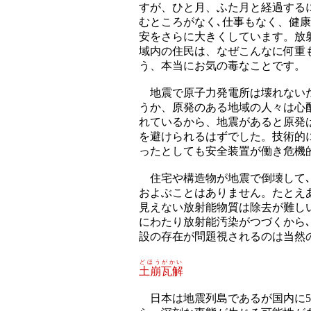
すが、ひと月、ふた月と経過する
むところがなく､仕事もなく、健
安をさらに大きくしています。放
域内の住民は、なぜこんなに何重
う、本当にお気の毒なことです。
地震で原子力発電所は壊れないだ
うか、原発のある地域の人々は心
れているから、地震があると原発
を避けられるはずでした。技術的
ったとしても安全装置が働き危機
住宅や構造物が地震で倒壊して､
およぶことはありません。たとえ
見えない放射能物質は除去が難し
にわたり放射能汚染がつづくから
設の存在が問題視されるのは当然
どほうがかい
土崩瓦解
日本は地震列島であるが国内に5