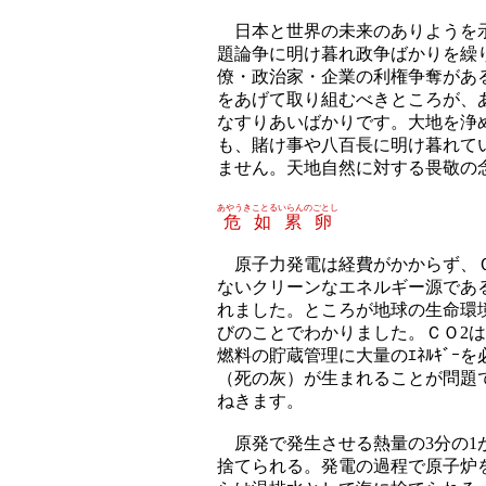
日本と世界の未来のありようを示
題論争に明け暮れ政争ばかりを繰
僚・政治家・企業の利権争奪があ
をあげて取り組むべきところが、
なすりあいばかりです。大地を浄
も、賭け事や八百長に明け暮れて
ません。天地自然に対する畏敬の
あやうきことるいらんのごとし
危如累卵
原子力発電は経費がかからず、Ｃ
ないクリーンなエネルギー源であ
れました。ところが地球の生命環
びのことでわかりました。ＣＯ2
燃料の貯蔵管理に大量のｴﾈﾙｷﾞ
（死の灰）が生まれることが問題
ねきます。
原発で発生させる熱量の3分の1が発
捨てられる。発電の過程で原子炉