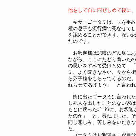
他をして自に同ぜしめて後に、
キサ・ゴータミは、夫を事故
種の息子も流行病で死なせてし
を認めることができず、深い悲
たのです。
お釈迦様は悲嘆のどん底にあ
ながら、ここにたどり着いたの
の思いをすべて受けとめて 「
ミ、よく聞きなさい。今から街
ら芥子粒をもらってくるのだ。
蘇らせてあげよう」 と言われ
街に出たゴータミは言われた
し死人を出したことのない家は
もとに戻ったｺﾞｰﾀﾐに、お釈
たのか」 と、尋ねました。そし
同じ悲しみ、苦しみをいだきな
た。
ゴータミはお釈迦さまが自分