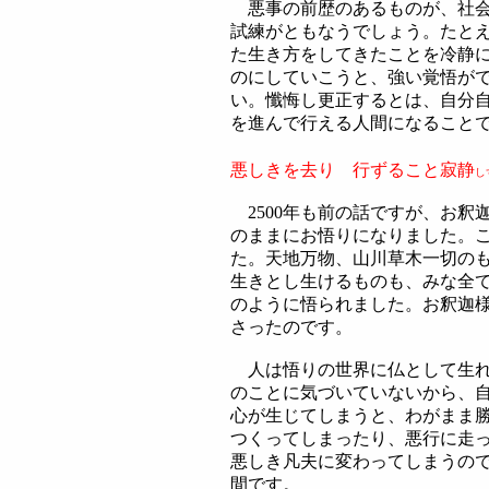
悪事の前歴のあるものが、社会
試練がともなうでしょう。たと
た生き方をしてきたことを冷静
のにしていこうと、強い覚悟が
い。懺悔し更正するとは、自分
を進んで行える人間になること
悪しきを去り 行ずること寂静
し
2500年も前の話ですが、お釈
のままにお悟りになりました。
た。天地万物、山川草木一切の
生きとし生けるものも、みな全
のように悟られました。お釈迦
さったのです。
人は悟りの世界に仏として生れ
のことに気づいていないから、
心が生じてしまうと、わがまま
つくってしまったり、悪行に走
悪しき凡夫に変わってしまうの
間です。