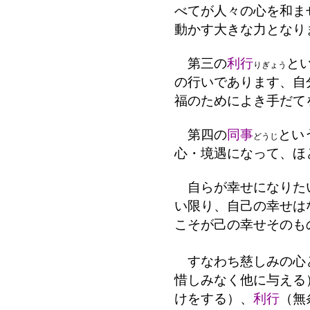
べてが人々の心を和ま
動かす大きな力となり
第三の
利行
と
りぎょう
の行いであります、自
福のためによき手だて
第四の
同事
とい
どうじ
心・境遇になって、ほ
自らが幸せになりた
い限り、自己の幸せは
こそが己の幸せそのも
すなわち慈しみの心
惜しみなく他に与える
けをする）、
利行
（無