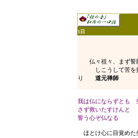
1日
仏々祖々、まず誓
しこうして苦を抜き
り
道元禅師
我は仏にならずとも 
さず救いたすけんと
誓う心ぞ仏なる
ほとけ心に目覚めた