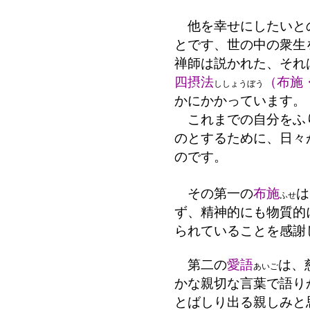
他を幸せにしたいと
とです、世の中の衆生
禅師は説かれた、それ
四摂法
（布施
ししょうぼう
かにかかっています。
これまでの自分をふ
のとするために、日々
のです。
その第一の
布施
は
ふせ
ず、精神的にも物質的
られていることを感謝
第二の
愛語
は、
あいご
かな親切な言葉で語り
とばしり出る親しみと