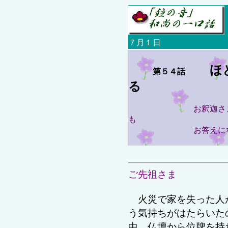
７月１日
ほ
第５４話
る
お釈迦さ
も
お答えにならな
ご先祖さま
火災で家を失った人
う気持ちがはたらいた
中、
仏壇から位牌を持