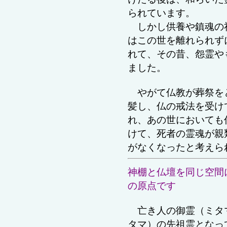
られています。
しかし供養や鎮魂の
はこの世を離れられず
れて、その昔、怨霊や
ました。
やがて仏教が葬祭を
髪し、仏の戒法を受け
れ、あの世においても
けて、
死者の霊魂
が親
がなくなったと考え
神棚と仏壇を同じ空間
の原点です
亡き人の御霊（ミタ
タマ）の先祖霊となっ