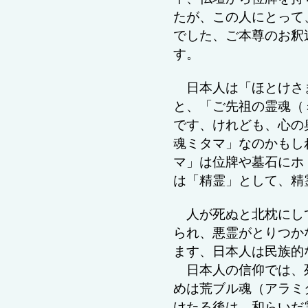
たが、この人にとって
でした、ご本尊のお釈
す。
日本人は「ほとけさ
と、「ご先祖の霊魂（
です、けれども、心の
魂
ミタマ
」なのかもし
マ
」は位牌や墓石にホ
は「精霊」として、精
人が死ぬと北枕にし
られ、悪霊がとりつか
ます
、
日本人は民族的
日本人の信仰では、
めは荒ブル魂（アラミ
けたる後は、和らいだ