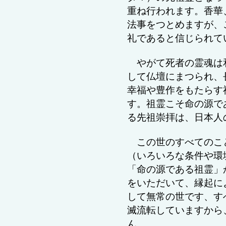
重ね行われます。香華
法事をつとめますが、
礼であると信じられて
やがて死者の霊魂は
して仏壇にまつられ、
幸福や豊作をもたらす
す。祖霊こそ命の源で
る先祖崇拝は、日本人
この世のすべてのこ
（いろいろな条件や環
「命の源である祖霊」
をいただいて、縁起に
して
無常の世です、す
滅流転していますから
ん。