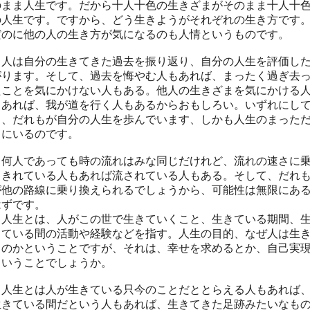
のまま人生です。だから十人十色の生きざまがそのまま十人十
の人生です。ですから、どう生きようがそれぞれの生き方です
だのに他の人の生き方が気になるのも人情というものです。
人は自分の生きてきた過去を振り返り、自分の人生を評価し
がります。そして、過去を悔やむ人もあれば、まったく過ぎ去
たことを気にかけない人もある。他人の生きざまを気にかける
もあれば、我が道を行く人もあるからおもしろい。いずれにし
も、だれもが自分の人生を歩んでいます、しかも人生のまった
中にいるのです。
何人であっても時の流れはみな同じだけれど、流れの速さに
りきれている人もあれば流されている人もある。
そして、だれ
が他の路線に乗り換えられるでしょうから、可能性は無限にあ
はずです。
人生とは、人がこの世で生きていくこと、生きている期間、
きている間の活動や経験などを指す。人生の目的、なぜ人は生
るのかということですが、それは、幸せを求めるとか、自己実
ということでしょうか。
人生とは人が生きている只今のことだととらえる人もあれば
生きている間だという人もあれば、生きてきた足跡みたいなも