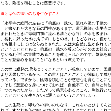
になる。陰徳を積むことは慈悲行です。
仏道とは仏の御いのちを生かすこと
「永平寺の総門の左右に「杓底の一残水、流れを汲む千億の
人」と書かれた大きな石の門柱があります。道元禅師が永平寺
住まわれたときに毎朝門前に流れる清らかな谷川の水を汲まれ
た。柄杓に残った水は捨てずにもとの谷川にもどされた、僅か
水でも粗末にしてはならぬとされた。人は大自然に生かされて
るということとともに、杓底の一残水を尊ぶ心がそのまま社会
つながる利他行の実践であることを教えられたのです。陰徳を
むことが慈悲心を育むことになるという教えです。
この世は縁起の理法によりことごとくが現象しています。因
により因果しているから、この世とはことごとくが関係して成
立っている。ですから、陰徳を積むことが慈悲心を育むことに
る。そして慈悲心を身につけておれば、
自他不二で、自利と利
が一つのものだから、
したがって慈悲心あるところ、利他行と
り、ことごとくが生きがいに通じるということでしょう。
「この生死は、即ち仏の御いのちなり、これをいとひすてん
すれば、すなわち仏の御いのちをうしなはんとするなり、これ