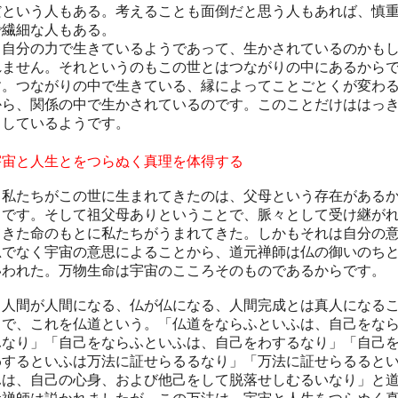
だという人もある。考えることも面倒だと思う人もあれば、慎
で繊細な人もある。
自分の力で生きているようであって、生かされているのかも
れません。それというのもこの世とはつながりの中にあるから
す。つながりの中で生きている、縁によってことごとくが変わ
から、関係の中で生かされているのです。このことだけははっ
りしているようです。
宇宙と人生とをつらぬく真理を体得する
私たちがこの世に生まれてきたのは、父母という存在がある
らです。そして祖父母ありということで、脈々として受け継が
てきた命のもとに私たちがうまれてきた。しかもそれは自分の
思でなく宇宙の意思によることから、道元禅師は仏の御いのち
いわれた。万物生命は宇宙のこころそのものであるからです。
人間が人間になる、仏が仏になる、人間完成とは真人になる
とで、これを仏道という。「仏道をならふといふは、自己をな
ふなり」「自己をならふといふは、自己をわするなり」「自己
わするといふは万法に証せらるるなり」「万法に証せらるると
ふは、自己の心身、および他己をして脱落せしむるいなり」と