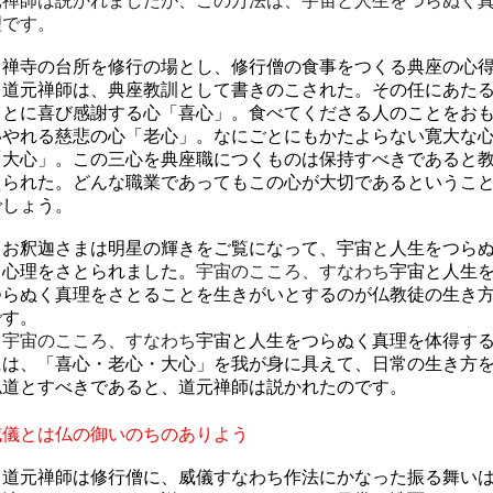
元禅師は説かれましたが、この万法は、宇宙と人生をつらぬく
理です。
禅寺の台所を修行の場とし、修行僧の食事をつくる典座の心
を道元禅師は、典座教訓として書きのこされた。その任にあた
ことに喜び感謝する心「喜心」。食べてくださる人のことをお
いやれる慈悲の心「老心」。なにごとにもかたよらない寛大な
「大心」。この三心を典座職につくものは保持すべきであると
えられた。どんな職業であってもこの心が大切であるというこ
でしょう。
お釈迦さまは明星の輝きをご覧になって、宇宙と人生をつら
く心理をさとられました。
宇宙のこころ、すなわち
宇宙と人生
つらぬく真理をさとることを生きがいとするのが仏教徒の生き
です。
宇宙のこころ、すなわち
宇宙と人生をつらぬく真理を体得す
には、「喜心・老心・大心」を我が身に具えて、日常の生き方
仏道とすべきであると、道元禅師は説かれたのです。
威儀とは仏の御いのちのありよう
道元禅師は修行僧に、威儀すなわち作法にかなった振る舞い