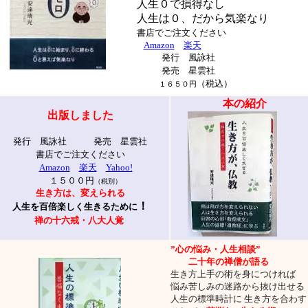
人生０で損得なし
人生は０、だから気楽なり
書店でご注文ください
Amazon
楽天
発行 風詠社
発売 星雲社
（税込）
１６５０円
本の紹介
出版しました
発行 風詠社 発売 星雲社
書店でご注文ください
Amazon
楽天
Yahoo!
１５００円
（税別）
生き方は、変えられる
！
人生を百倍楽しく生きるために
禅の十六戒・八大人覚
”心の悩み・人生相談”
二十年の禅僧が語る
生き方上手の術を身につければ
悩み苦しみの迷路から抜け出せる
人生の標準時計に 生き方を合わす