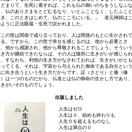
とどまりて、生死に着すれば、これも仏の御いのちをうしなふ
り、仏のありさまをとどむるなり、いとふことなく、したふこ
なき、このときはじめて、仏のこころにいる。」 道元禅師は
のように正法眼蔵・生死で説かれました。
この世は関係で成り立っており、人は関係のもとに生かされ
いる。ですから、この世で幸せを感じるのは、他から必要とさ
れ、他から感謝され、他から尊敬されることでしょう。そうい
生き方が継続できたならば、その人は随所に生きがいが感じら
る。すなわち、利他の生き方がなされておれば、生きがいがと
なってくる。それは、宇宙から与えられた御命である自分とい
仏に向き合うという生き方だからです。証（さとり）と修（修
行）は一つのものだから、仏道とは仏の御命の生かし方であり
生きがいそのものでしょう。
出版しました
人生はゼロ
人生は０、始めも終わりも
人生０を超えるものなし
人生は満点の０