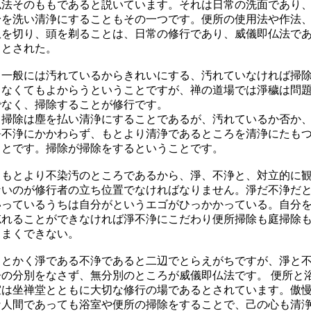
仏法そのももであると説いています。それは日常の洗面であり
身を洗い清浄にすることもその一つです。便所の使用法や作法
爪を切り、頭を剃ることは、日常の修行であり、威儀即仏法で
るとされた。
一般には汚れているからきれいにする、汚れていなければ掃
しなくてもよからうということですが、禅の道場では淨穢は問
でなく、掃除することが修行です。
掃除は塵を払い清浄にすることであるが、汚れているか否か
淨不浄にかかわらず、もとより清浄であるところを清浄にたも
ことです。掃除が掃除をするということです。
もとより不染汚のところであるから、淨、不浄と、対立的に
ないのが修行者の立ち位置でなければなりません。淨だ不浄だ
いっているうちは自分がというエゴがひっかかっている。自分
忘れることができなければ淨不浄にこだわり便所掃除も庭掃除
うまくできない。
とかく淨である不浄であると二辺でとらえがちですが、淨と
浄の分別をなさず、無分別のところが威儀即仏法です。 便所と
室は坐禅堂とともに大切な修行の場であるとされています。傲
な人間であっても浴室や便所の掃除をすることで、己の心も清