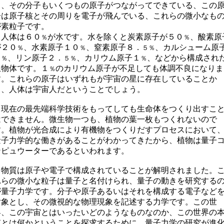
る、その分子もいくつもの原子がつながってできている、この
子は原子核とその周りを電子が飛んでいる、これらの微小なも
が素粒子です。
人体は６０
が水です。水を除くと炭素原子が５０
、酸素原
％
％
が２０
、水素原子１０
、窒素原子８．
、カルシューム原
％
％
５％
４
、リン原子２．
、カリウム原子１
、などから構成され
％
５％
％
生物体です。１
のカリウム原子が不足しても体調不良になりま
％
す。これらの原子はいずれもが宇宙の星に存在していることか
ら、人体は宇宙人だということでしょう。
現在の最先端科学技術をもってしても生命体をつくり出すこ
はできません。微生物一つも、植物の葉一枚もつくれないので
す。植物が光合成により有機物をつくりだすプロセスにおいて
量子力学的な働きがあることがわかってきたから、植物は量子
ンピュウーターであるといわれます。
物質は原子や電子で構成されていることが解明されました。
れらの微小な粒子は量子と名付けられ、量子の動きを研究する
が量子力学です。分子や原子あるいはそれを構成する電子など
対象とし、その微視的な物理現象を記述する力学です。この世
界、この宇宙とはいったいどのようなものなのか、この世界の
質とは何かということを探求するために、量子力学の研究が進