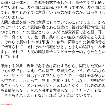
意識とは一体何か、意識を数式で表したり、量子力学でも解
できていません。犬や猫には意識がありそうですが、犬や猫に
いても、生きもの全てに意識というものがあるのか、はっきり
かっていません。
人間が言語を使うのは意識にもとずいてのことでしょう。あ
ものについていだく意識内容である観念は、複雑な神経情報が
びつけられて一つの観念となる。人間は
感覚器官である眼・耳
鼻・舌・身でもって
、色、音、臭いなどの無数の感覚をとらえ
す。それらは脳の中の神経細胞で、信号に変換された神経信号
して伝達されて、それぞれの情報がひとまとまりの認識を生み
します。それで、人間の脳は量子コンピューターのようだとも
われています。
感覚する対象・現象である色は変化するから、固定した実体
ないもの空です。ゆえに色即是空、空即是色という。色のみな
ず、受・想・行・識もすべて空ということで、五蘊は実体がな
から空です。したがって、無明（無知・迷い）もなく、無明の
きることもなく、老いも死もなく、苦しみもなく、苦しみの原
である欲望もなく、それを滅する方法もなく、さとることもな
く、さとらされることもないと般若心経は説いています。