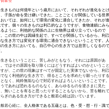
一切皆空
生きものは何億年という歳月において、それぞれが進化をと
て、子孫が命を受け継いできた。ことごとくが関係している世
においては、如何にして環境の変化に適合してきたか、それが
化です。個々の生きものは利己的なようですが、食物連鎖にみ
れるように、利他的な関係の上に生物界は成り立っているので
す。この世の中は因縁生起で、すべてが関係しているから、利
的な生き方では変化する環境に適合できないということです。
間の生き方においても、自己中心の生き方では息苦しくなるの
す。
生きるということに、苦しみがともなう、それには原因があ
る。ではその原因を取り除くにはどうすればよいのかというこ
ですが、この世の現象はすべてが固定した実体でないから、利
的でなく利他的な生き方で、得るところを求めたり願ったりす
ことなく、純粋無垢な心で対応すればよろしいということです
そうであれば恐れるものもなく、あらゆるものを逆さまに見た
り、無いことを有ると思ったりすることもないから、苦を離れ
安らぎのある生き方ができると般若心経は説いています。
般若心経に、
全人格体である五蘊とは、色・受・想・行・識