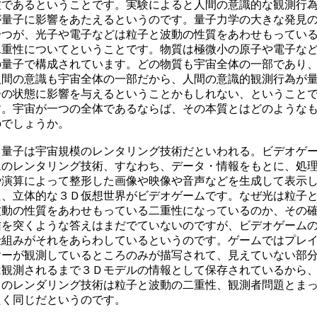
波であるということです。実験によると人間の意識的な観測行
が量子に影響をあたえるというのです。
量子力学の大きな発見
一つが、光子や電子などは粒子と波動の性質をあわせもってい
二重性についてということです。物質は極微小の原子や電子な
の量子で構成されています。
どの物質も宇宙全体の一部であり
人間の意識も宇宙全体の一部だから、人間の意識的観測行為が
子の状態に影響を与えるということかもしれない、ということ
す。
宇宙が一つの全体であるならば、その本質とはどのような
のでしょうか。
量子は宇宙規模のレンタリング技術だといわれる
。ビデオゲ
ムのレンタリング技術、すなわち、データ・情報をもとに、処
や演算によって整形した画像や映像や音声などを生成して表示
た、立体的な３Ｄ仮想世界がビデオゲームです。
なぜ光は
粒子
波動の性質をあわせもっている二重性に
なっているのか、その
信を突くような答えはまだでていないのですが、ビデオゲーム
仕組みがそれをあらわしているというのです。ゲームではプレ
ヤーが観測しているところのみが描写されて、見えていない部
は観測されるまで３Ｄモデルの情報として保存されているから
このレンダリング技術は粒子と波動の二重性、観測者問題とま
たく同じだというのです。