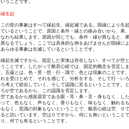
ということです。
因縁生起
この世の事象はすべて縁起生、縁起滅である。因縁により生
しているということで、原因と条件・縁との絡み合いから、果
すなわち結果します。原因が同じでも、条件・縁が異なると、
は異なるでしょう。ここでは具体的な例をあげませんが因縁に
りあらゆる事象は生滅しているということです。
縁起生滅ですから、固定した実体は存在しない、すべてが空
いうことです。したがって般若心経では、固定的概念を否定し
す。五蘊とは、色・受・想・行・識で、色とは現象のことです
それを受けとめて、それを感じて、分析をする、そして行・い
いろ考えて総合していく、そして認識に至るということです。
ころが空であるから、この認識を否定します。
空であるから感覚器官である眼・耳・鼻・舌・身もなく、し
がって、色もなく、声もなく、香りもなく、味もなく、触れる
のもなく、意識の対象もないということで、
般若心経は空、０
あると説いています。空は０ですから、何にも無いということ
あり、何でも有るということです。