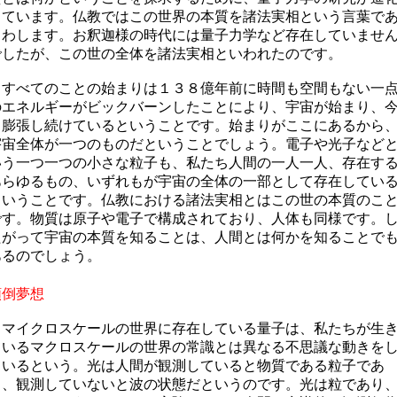
しています。仏教ではこの世界の本質を諸法実相という言葉で
らわします。お釈迦様の時代には量子力学など存在していませ
でしたが、この世の全体を諸法実相といわれたのです。
すべてのことの始まりは１３８億年前に時間も空間もない一
のエネルギーがビックバーンしたことにより、宇宙が始まり、
も膨張し続けているということです。始まりがここにあるから
宇宙全体が一つのものだということでしょう。電子や光子など
いう一つ一つの小さな粒子も、私たち人間の一人一人、存在す
あらゆるもの、いずれもが宇宙の全体の一部として存在してい
ということです。仏教における諸法実相とはこの世の本質のこ
です。物質は原子や電子で構成されており、人体も同様です。
たがって宇宙の本質を知ることは、人間とは何かを知ることで
あるのでしょう。
顚倒夢想
マイクロスケールの世界に存在している量子は、私たちが生
ているマクロスケールの世界の常識とは異なる不思議な動きを
ているという。光は人間が
観測
していると物質である粒子であ
り、観測していないと波の状態だというのです。光は粒であり