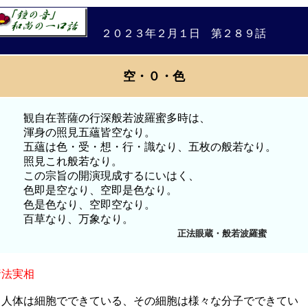
２０２３年２月１日 第２８９話
空・０・色
観自在菩薩の行深般若波羅蜜多時は、
渾身の照見五蘊皆空なり。
五蘊は色・受・想・行・識なり、五枚の般若なり。
照見これ般若なり。
この宗旨の開演現成するにいはく、
色即是空なり、空即是色なり。
色是色なり、空即空なり。
百草なり、万象なり。
正法眼蔵・般若波羅蜜
諸法実相
人体は細胞でできている、その細胞は様々な分子でできてい