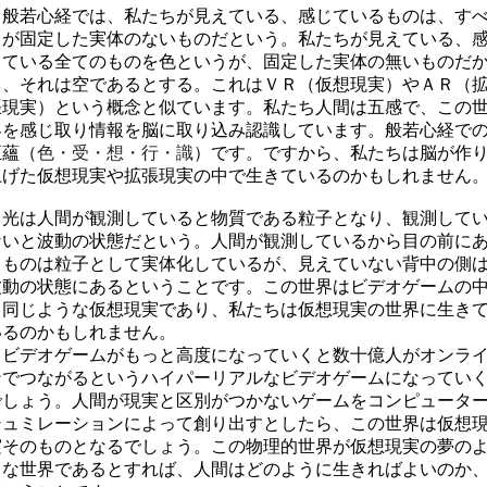
般若心経では、私たちが見えている、感じているものは、す
てが固定した実体のないものだという。私たちが見えている、
じている全てのものを色というが、固定した実体の無いものだ
ら、
それは空であるとする。
これは
ＶＲ
（仮想現実）やＡＲ（
張現実）という概念と似ています。私たち人間は五感で、この
界を感じ取り情報を脳に取り込み認識しています。般若心経で
五蘊（
色・受・想・行・識
）です。ですから、
私たちは
脳が作
上げた仮想現実や拡張現実の中で生きているのかもしれません
光は人間が
観測
していると物質である粒子となり、観測して
ないと波動の状態だという。人間が
観測
しているから目の前に
るものは粒子として実体化しているが、見えていない背中の側
波動の状態にあるということです。この世界はビデオゲームの
と同じような仮想現実であり、私たちは仮想現実の世界に生き
いるのかもしれません
。
ビデオゲームがもっと高度になっていくと数十億人がオンラ
ンでつながるというハイパーリアルなビデオゲームになってい
でしょう。人間が現実と区別がつかないゲームをコンピュータ
シュミレーションによって創り出すとしたら、この世界は仮想
実そのものとなるでしょう。この物理的世界が仮想現実の夢の
うな世界であるとすれば、人間はどのように生きればよいのか