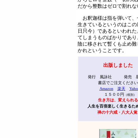
だから整数はゼロで割れな
お釈迦様は指を弾いて、
生きているというのはこの
日只今）であるといわれた
てしまうものばかりであり
陰に移されて暫くも止め難
かれということです。
出版しました
発行 風詠社 発売 
書店でご注文ください
Amazon
楽天
Yaho
１５００円
（税別）
生き方は、変えられる
人生を百倍楽しく生きるた
禅の十六戒・八大人覚