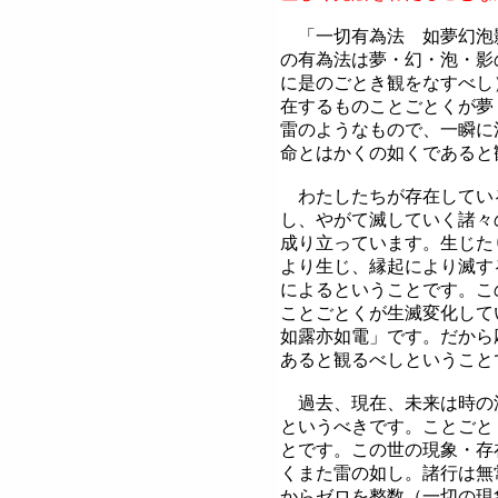
「一切有為法 如夢幻泡
の有為法は夢・幻・泡・影
に是のごとき観をなすべし
在するものことごとくが夢
雷のようなもので、一瞬に
命とはかくの如くであると
わたしたちが存在してい
し、やがて滅していく諸々
成り立っています。生じた
より生じ、縁起により滅す
によるということです。こ
ことごとくが生滅変化し
如露亦如電」です。だから
あると観るべしということ
過去、現在、未来は時の
というべきです。ことごと
とです。この世の現象・存
くまた雷の如し。諸行は無
からゼロを整数（一切の現