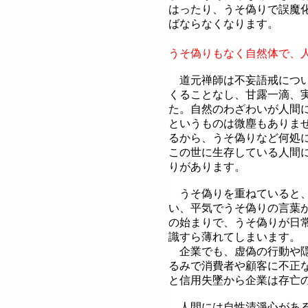
はったり、うそ偽りで誤魔
ばならなくなります。
うそ偽りもなく自然体で、
道元禅師は不妄語戒につ
くることなし、甘露一滴、
た。自然のわざわいが人間
というものは微塵もありま
るから、うそ偽りなど何処
この世に生存している人間
りがあります。
うそ偽りを重ねていると、
い、平気でうそ偽りの言葉
の始まりで、うそ偽りが日
識すら薄れてしまいます。
企業でも、虚偽の行動や隠
るみで消費者や顧客に不正
と信用失墜から企業は存亡
人間には自性清淨心がある