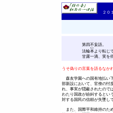
２０
第四不妄語。
もと
法輪
本
より転じ
甘露一滴、実を得、
うそ偽りの言葉を語るなか
森友学園への国有地払い下
部新設において、官僚の忖
れ、事実が隠蔽されたので
わたり国政が紛糾するとい
対する国民の信頼が失墜し
また、国際平和維持のため