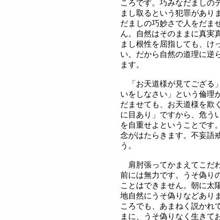
ころです。巧みなだましの
まし取るという犯罪があり
だましの巧妙さで人をだま
ん。自然はそのままに真実
まし根性を屈指しても、け
い。だから自然の道理に逆
ます。
「お天道様が見てござる」
いをしなさい」という倫理
だませても、お天道様を欺
に目あり」ですから、危う
を自重せよということです
念がはたらきます。不妄語
う。
肩肘張ってかまえてこだわ
前には無力です。うそ偽り
ことはできません。朝に太
地自然にうそ偽りなどあり
ころでも、あまねく説かれ
まに、うそ偽りなく生きて