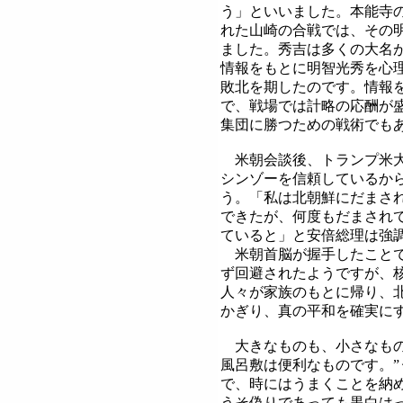
う」といいました。本能寺
れた山崎の合戦では、その
ました。秀吉は多くの大名
情報をもとに明智光秀を心
敗北を期したのです。情報
で、戦場では計略の応酬が
集団に勝つための戦術でも
米朝会談後、トランプ米大
シンゾーを信頼しているか
う。「私は北朝鮮にだまされ
できたが、何度もだまされ
ていると」と安倍総理は強
米朝首脳が握手したことで
ず回避されたようですが、
人々が家族のもとに帰り、
かぎり、真の平和を確実に
大きなものも、小さなもの
風呂敷は便利なものです。”
で、時にはうまくことを納
うそ偽りであっても黒白は