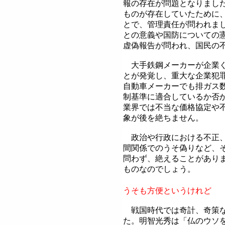
報の存在が問題となりまし
ものが存在していたために
とで、管理責任が問われま
との意義や国防についての
虚偽報告が問われ、国民の
大手鉄鋼メーカーが企業ぐ
とが発覚し、重大な企業犯
自動車メーカーでも排ガス
制基準に適合しているか否
業界では不当な価格協定や
象が後を絶ちません。
政治や行政における不正、
間関係でのうそ偽りなど、
問わず、絶えることがあり
ものなのでしょう。
うそも方便というけれど
戦国時代では奇計、奇策な
た。明智光秀は「仏のウソ