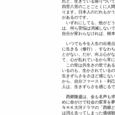
れど、生きている限りつい
四苦八苦のことごとくに人
ります。日本人のだれもが
があるのです。
いずれにしても、他がどう
は、何ら苦悩は消滅しない
自分が変わらなければ、根
いつでも今を人生の出発点
に生きる（修行）、すなわ
とがない。だが、向上心が
て、心が乱れているから常
この世は共生きの世である
いるのも、生かされている
生きずらさをさほど感じな
から、自分ファースト・利
人は、生きずらさを感じる
西郷隆盛は、金も名声も求
めに命がけで社会の変革を
ＮＨＫ大河ドラマの「西郷
は消え去ってしまった価値