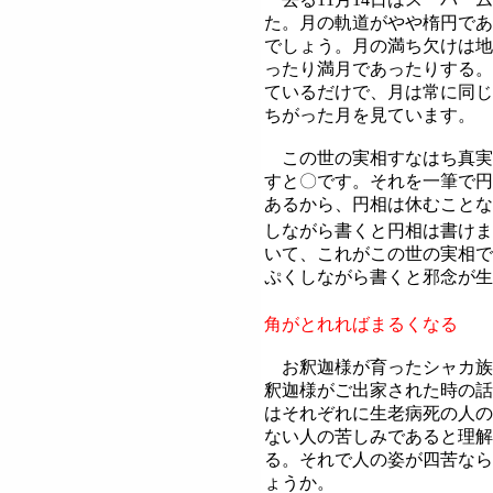
た。月の軌道がやや楕円であ
でしょう。月の満ち欠けは地
ったり満月であったりする。
ているだけで、月は常に同じ
ちがった月を見ています。
この世の実相すなはち真実
すと
〇
です。それを一筆で円
あるから、円相は休むことな
しながら書くと円相は書けま
いて、これがこの世の実相で
ぷくしながら書くと邪念が生
角がとれればまるくなる
お釈迦様が育ったシャカ族
釈迦様がご出家された時の話
はそれぞれに生老病死の人の
ない人の苦しみであると理解
る。それで人の姿が四苦なら
ょうか。