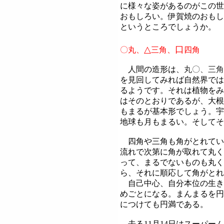
に様々な姿があるのがこの世
おもしろい。伊賀焼のおもし
というところでしょうか。
△
口
〇丸、
三角
、
四角
人間の造形は、
丸〇、三角
を見回してみれば自然界では
るようです。それは植物をみ
はそのとおりであるが、大根
もまるが基本形でしょう。宇
地球も月もまるい。そしてそ
四角や三角も角がとれてい
流れで次第に角が取れて丸く
って、まるでないものも丸く
ら、それに順応して角がとれ
自己中心、自分本位の生き
めごとになる。まんまるを円
につけても円満である。
去る11月14日はスーパー